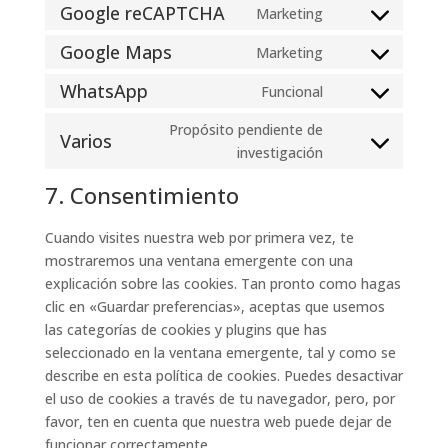
to
Google reCAPTCHA
Marketing
Consent
service
to
Google Maps
Marketing
google-
Consent
service
fonts
to
WhatsApp
Funcional
google-
Consent
service
recaptcha
to
Propósito pendiente de
google-
Varios
service
Consent
investigación
maps
whatsapp
to
7. Consentimiento
service
varios
Cuando visites nuestra web por primera vez, te
mostraremos una ventana emergente con una
explicación sobre las cookies. Tan pronto como hagas
clic en «Guardar preferencias», aceptas que usemos
las categorías de cookies y plugins que has
seleccionado en la ventana emergente, tal y como se
describe en esta política de cookies. Puedes desactivar
el uso de cookies a través de tu navegador, pero, por
favor, ten en cuenta que nuestra web puede dejar de
funcionar correctamente.